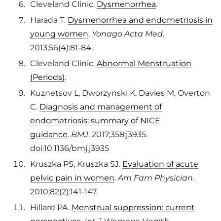
Cleveland Clinic.
Dysmenorrhea
.
Harada T.
Dysmenorrhea and endometriosis in
young women
.
Yonago Acta Med
.
2013;56(4):81-84.
Cleveland Clinic.
Abnormal Menstruation
(Periods)
.
Kuznetsov L, Dworzynski K, Davies M, Overton
C.
Diagnosis and management of
endometriosis: summary of NICE
guidance
.
BMJ
. 2017;358:j3935.
doi:10.1136/bmj.j3935
Kruszka PS, Kruszka SJ.
Evaluation of acute
pelvic pain in women
.
Am Fam Physician
.
2010;82(2):141-147.
Hillard PA.
Menstrual suppression: current