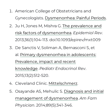
American College of Obstetricians and
Gynecologists.
Dysmenorrhea: Painful Periods
.
Ju H, Jones M, Mishra G.
The prevalence and
risk factors of dysmenorrhea
.
Epidemiol Rev
.
2013;36(1):104-113. doi:10.1093/epirev/mxt009
De Sanctis V, Soliman A, Bernasconi S, et
al.
Primary dysmenorrhea in adolescents:
Prevalence, impact and recent
knowledge
.
Pediatr Endocrinol Rev
.
2015;13(2):512-520.
Cleveland Clinic.
Mittelschmerz
.
Osayande AS, Mehulic S.
Diagnosis and initial
management of dysmenorrhea
.
Am Fam
Physician
. 2014;89(5):341-346.