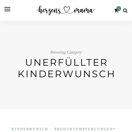
0
Browsing Category
UNERFÜLLTER
KINDERWUNSCH
KINDERWUNSCH
/
PRODUKT­EMPFEHLUNGEN*
/