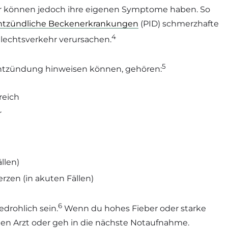
ter können jedoch ihre eigenen Symptome haben. So
ntzündliche Beckenerkrankungen
(PID) schmerzhafte
4
echtsverkehr verursachen.
5
ntzündung hinweisen können, gehören:
reich
r
llen)
rzen (in akuten Fällen)
6
drohlich sein.
Wenn du hohes Fieber oder starke
nen Arzt oder geh in die nächste Notaufnahme.